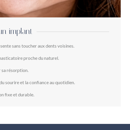
un implant
ente sans toucher aux dents voisines.
asticatoire proche du naturel.
r sa résorption.
du sourire et la confiance au quotidien.
on fixe et durable.